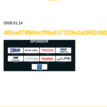
2026.01.14
46bad789decff8ed37320e2a2662d6