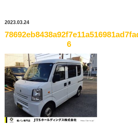
2023.03.24
78692eb8438a92f7e11a516981ad7fa
6